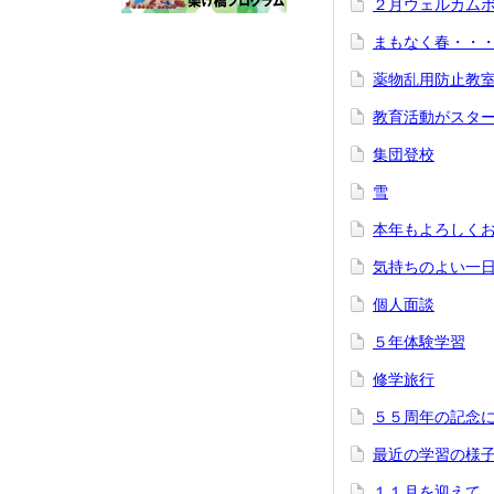
２月ウェルカム
まもなく春・・
薬物乱用防止教
教育活動がスタ
集団登校
雪
本年もよろしく
気持ちのよい一
個人面談
５年体験学習
修学旅行
５５周年の記念
最近の学習の様
１１月を迎えて