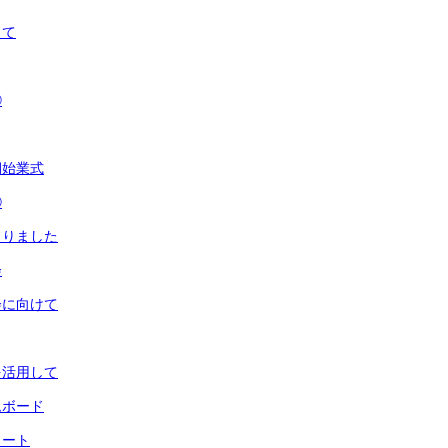
えて
②
期始業式
①
まりました
会
会に向けて
を活用して
ムボード
タート