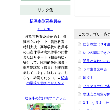
リンク集
横浜市教育委員会
Y・Y NET
このカテゴリー内
横浜市教育委員会では、横
浜市立の小・中・義務教育・
防災教室（３年
特別支援・高等学校の教員等
の出産休暇や病気休暇の代替
いつの間にでき
またはサポート（担任補助）
通路がきれいに
等として、臨時的任用職員・
非常勤講師（職員）を随時募
５年生音楽朝会
集しています。詳しくはこち
応援！
らをご確認ください。→
横浜
の学校で働きませんか？
ソラマメの中は
交通安全教室が
幼保小の架け橋プログラム
3月になりました