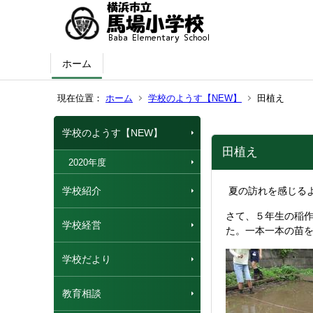
ホーム
現在位置：
ホーム
学校のようす【NEW】
田植え
学校のようす【NEW】
田植え
2020年度
学校紹介
夏の訪れを感じる
さて、５年生の稲
学校経営
た。一本一本の苗
学校だより
教育相談