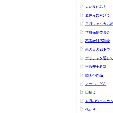
よい夏休みを
夏休みに向けて
７月ウェルカム
学校保健委員会
不審者対応訓練
雨の日の廊下で
ボッチャを通し
交通安全教室
図工の作品
よーい どん
田植え
６月のウェルカ
代かき