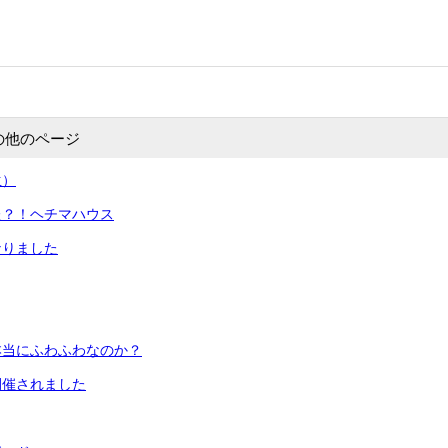
の他のページ
生）
た？！ヘチマハウス
なりました
本当にふわふわなのか？
開催されました