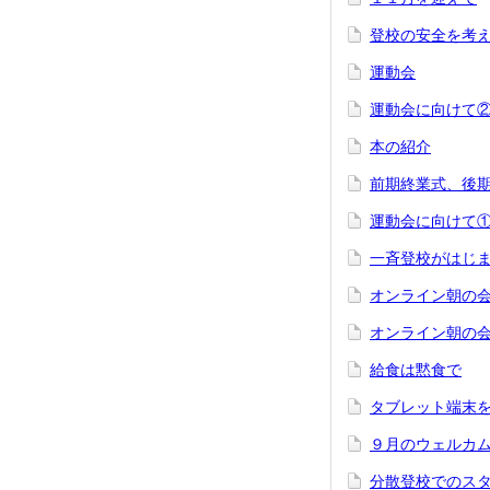
登校の安全を考
運動会
運動会に向けて
本の紹介
前期終業式、後
運動会に向けて
一斉登校がはじ
オンライン朝の
オンライン朝の
給食は黙食で
タブレット端末
９月のウェルカ
分散登校でのス