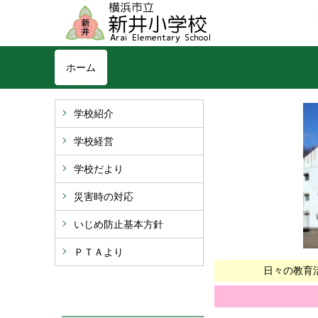
ホーム
学校紹介
学校経営
学校だより
災害時の対応
いじめ防止基本方針
ＰＴＡより
日々の教育