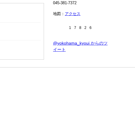
045-381-7372
地図：
アクセス
1
7
8
2
6
@yokohama_kyoui からのツ
イート