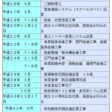
平成１６年 ４月
二期制導入
緊急連絡システム（スクールガード）設
平成１７年 ２月
置
平成１９年 ７～８月
校舎、外壁塗装工事
平成２０年１１月２２
創立４０周年記念式典、祝賀会が行われ
日
る
平成２１年 ８月
屋上ソーラー発電システム設置
体育館床改修工事、西門改修工事、校庭
平成２２年 ７～８月
遊具改修工事
平成２３年 ７～９月
校庭整備・散水機改修工事
平成２４年 １～３月
正門改修工事
体育館棟外壁・屋根改修、通用門改修工
７～８月
事
平成２５年 ７月
普通教室空調設備設置 １９基
平成２８年 １月
体育倉庫・防災備蓄庫完成
平成２９年 １月
水道直結工事完了
１０月
校舎西側トイレ改修・多目的トイレ設置
平成３０年１１月１７
創立５０周年記念式典、祝賀会が行われ
日
る
平成３１年 ３月
特別教室空調設備設置工事