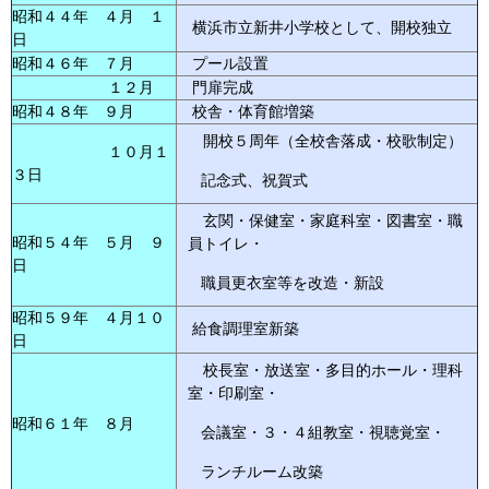
昭和４４年 ４月 １
横浜市立新井小学校として、開校独立
日
昭和４６年 ７月
プール設置
１２月
門扉完成
昭和４８年 ９月
校舎・体育館増築
開校５周年（全校舎落成・校歌制定）
１０月１
３日
記念式、祝賀式
玄関・保健室・家庭科室・図書室・職
昭和５４年 ５月 ９
員トイレ・
日
職員更衣室等を改造・新設
昭和５９年 ４月１０
給食調理室新築
日
校長室・放送室・多目的ホール・理科
室・印刷室・
昭和６１年 ８月
会議室・３・４組教室・視聴覚室・
ランチルーム改築