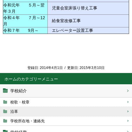
令和元年 ５月～翌
児童会室床張り替え工事
年３月
令和４年 ７月～12
給食室改修工事
月
令和７年 9月～
エレベーター設置工事
登録日:
2014年4月1日
/
更新日:
2015年3月10日
ホーム
学校紹介
校歌・校章
沿革
学校所在地・連絡先