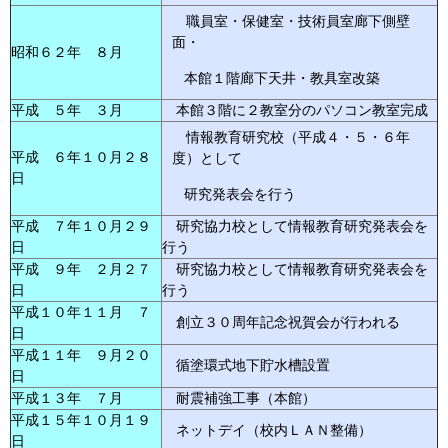
職員室・保健室・技術員室廊下側壁
面・
昭和６２年 ８月
本館１階廊下天井・教具室改築
平成 ５年 ３月
本館３階に２教室分のパソコン教室完成
情報教育研究校（平成４・５・６年
平成 ６年１０月２８
度）として
日
研究発表会を行う
平成 ７年１０月２９
研究協力校として情報教育研究発表会を
日
行う
平成 ９年 ２月２７
研究協力校として情報教育研究発表会を
日
行う
平成１０年１１月 ７
創立３０周年記念祝賀会が行われる
日
平成１１年 ９月２０
循塗環式地下貯水槽設置
日
平成１３年 ７月
耐震補強工事（本館）
平成１５年１０月１９
ネットデイ（校内ＬＡＮ整備）
日