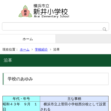
ホーム
現在位置：
ホーム
学校紹介
沿革
沿革
学校のあゆみ
年代・年号
主な事柄
昭和４３年 ９月 １
横浜市立上菅田小学校西分校として設置
日
される