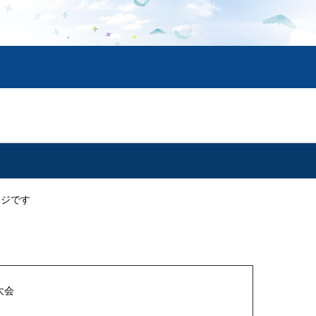
ージです
大会