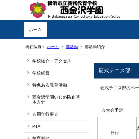
ホーム
現在位置：
ホーム
部活動
部活動紹介
学校紹介・アクセス
硬式テニス部
学校経営
特色ある教育活動
硬式テニス部のペ
西金沢学園いじめ防止基
本方針
☆大会予定
☆周年行事☆
PTA
日付
教育相談