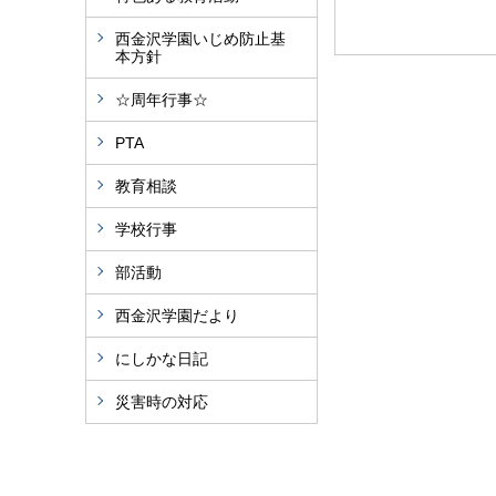
西金沢学園いじめ防止基
本方針
☆周年行事☆
PTA
教育相談
学校行事
部活動
西金沢学園だより
にしかな日記
災害時の対応