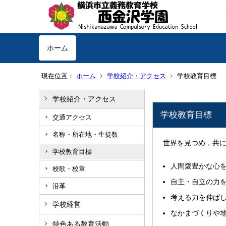
ホーム
現在位置：
ホーム
学校紹介・アクセス
学校教育目標
学校紹介・アクセス
学校教育目標
交通アクセス
名称・所在地・生徒数
世界を見つめ，共
学校教育目標
人間愛豊かな心
校歌・校章
自主・自立の力
沿革
考える力を伸ば
学校経営
なかまづくりや
特色ある教育活動