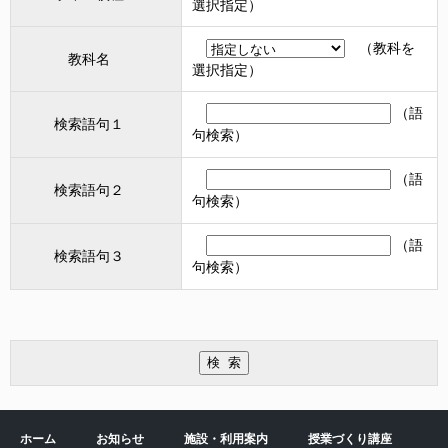
選択指定）
（教科を
教科名
選択指定）
（語
検索語句１
句検索）
（語
検索語句２
句検索）
（語
検索語句３
句検索）
ホーム
お知らせ
施設・利用案内
授業づくり講座