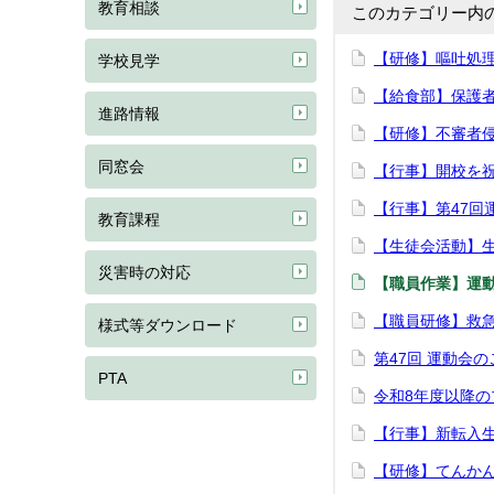
教育相談
このカテゴリー内
【研修】嘔吐処
学校見学
【給食部】保護
進路情報
【研修】不審者
同窓会
【行事】開校を
【行事】第47回
教育課程
【生徒会活動】
災害時の対応
【職員作業】運
【職員研修】救
様式等ダウンロード
第47回 運動会
PTA
令和8年度以降
【行事】新転入
【研修】てんか