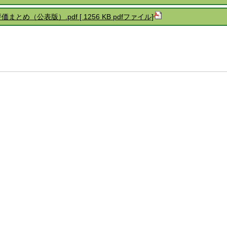
とめ（公表版）.pdf [ 1256 KB pdfファイル]