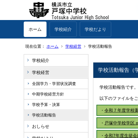
ホーム
学校紹介
学校だより
現在位置：
ホーム
学校経営
学校活動報告
学校紹介
学校活動報告（
学校経営
全国学力・学習状況調査
学校活動報告です
中期学校経営方針
以下のファイルを
学校予算・決算
・
令和７年度学校案内.p
学校活動報告
・
戸塚中学校学区.pdf
おしらせ
・
令和7年度生徒会