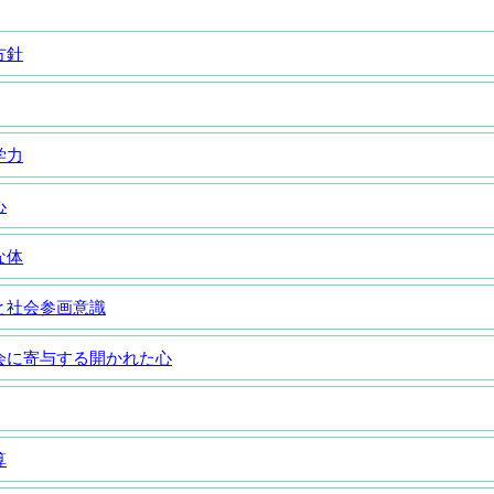
方針
学力
心
な体
と社会参画意識
会に寄与する開かれた心
算