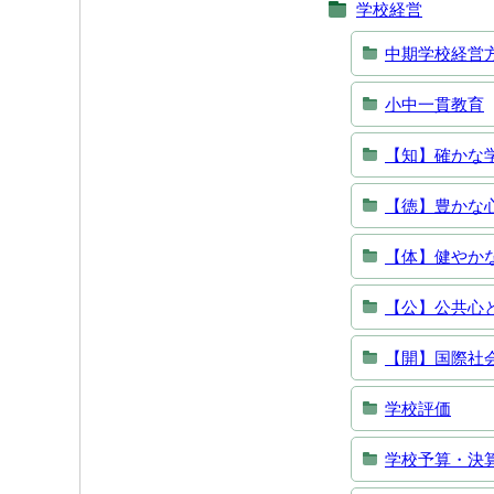
学校経営
中期学校経営
小中一貫教育
【知】確かな
【徳】豊かな
【体】健やか
【公】公共心
【開】国際社
学校評価
学校予算・決