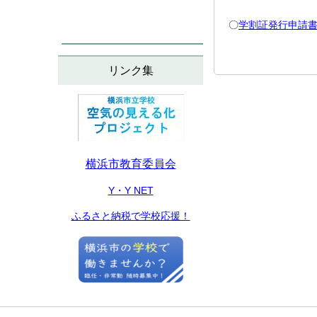
〇
学割証発行申請
リンク集
横浜市教育委員会
Y・Y NET
ふるさと納税で学校応援！