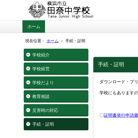
ホーム
現在位置：
ホーム
手続・証明
学校紹介
手続・証明
学校経営
ダウンロード・プ
学校だより
学校にもあります
教育相談
災害時の対応
〇
証明書発行申請
手続・証明
卒業証明書・