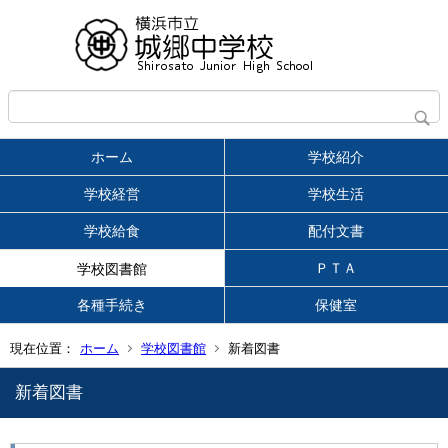
ホーム
学校紹介
学校経営
学校生活
学校給食
配付文書
ＰＴＡ
学校図書館
各種手続き
保健室
現在位置：
ホーム
学校図書館
新着図書
新着図書