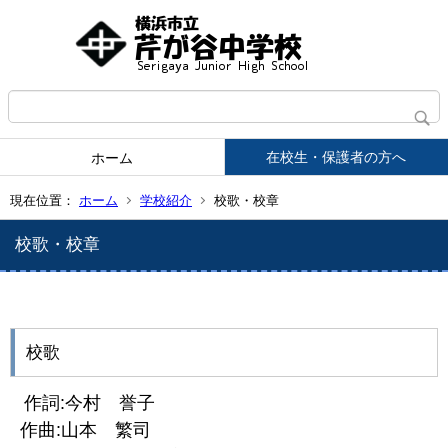
在校生・保護者の方へ
ホーム
現在位置：
ホーム
学校紹介
校歌・校章
校歌・校章
校歌
作詞:今村 誉子
作曲:山本 繁司