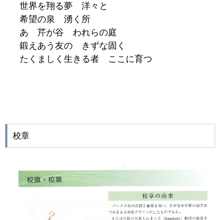
世界を翔る夢 洋々と
希望の泉 湧く所
あゝ芹が谷 われらの庭
鍛えあう友の きずな固く
たくましく生きる者 ここに
育つ
校章