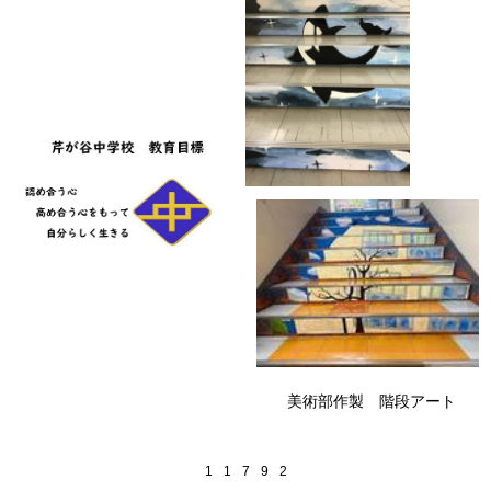
美術部作製 階段アート
1
1
7
9
2