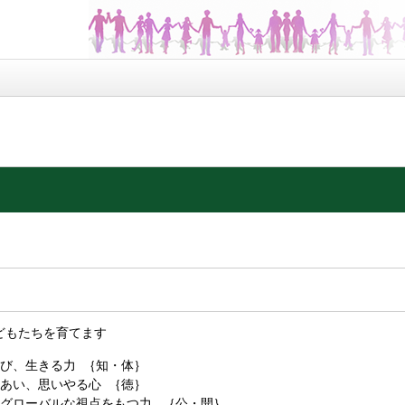
どもたちを育てます
学び、生きる力 ｛知・体｝
めあい、思いやる心 ｛徳｝
、グローバルな視点をもつ力 ｛公・開｝