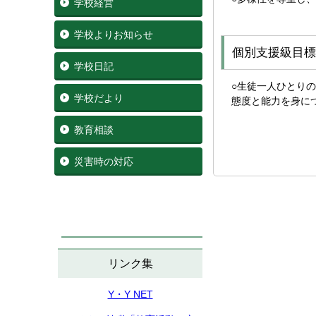
学校経営
学校よりお知らせ
個別支援級目標
学校日記
○生徒一人ひとり
学校だより
態度と能力を身に
教育相談
災害時の対応
リンク集
Y・Y NET