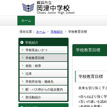
ホーム
現在位置：
ホーム
学校紹介
学校教育目標
学校紹介
学校教育目標
学校長あいさつ
学校教育目標
校歌・校章
沿革
学校教育目標
学校所在地・連絡先
未来を切り拓く子
駅・バス停からの徒歩案内
○自らねばり強く
部活動紹介
○互いの違いを認
○多様性を尊重し