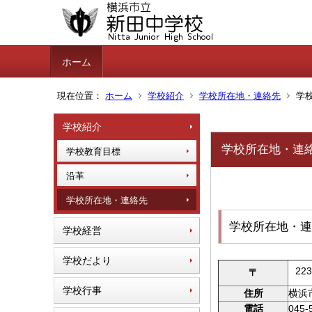
ホーム
現在位置：
ホーム
学校紹介
学校所在地・連絡先
学
学校紹介
学校所在地・連
学校教育目標
沿革
学校所在地・連絡先
学校所在地・連
学校経営
学校だより
223
〒
学校行事
住所
横浜
電話
045-