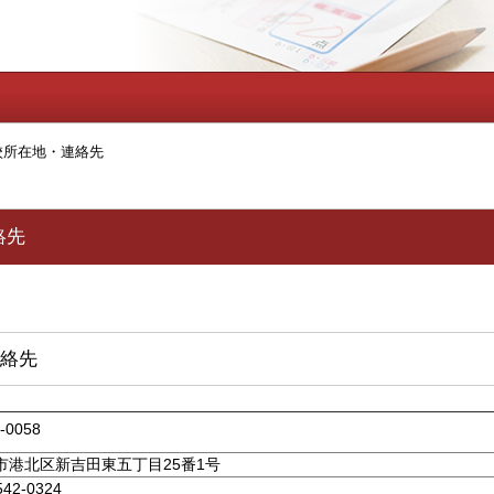
校所在地・連絡先
絡先
絡先
-0058
市港北区新吉田東五丁目25番1号
542-0324