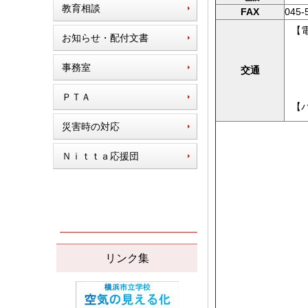
教育相談
FAX
045-
【
お知らせ・配付文書
ブ
事務室
交通
ＰＴＡ
【
災害時の対応
Ｎｉｔｔａ応援団
リンク集