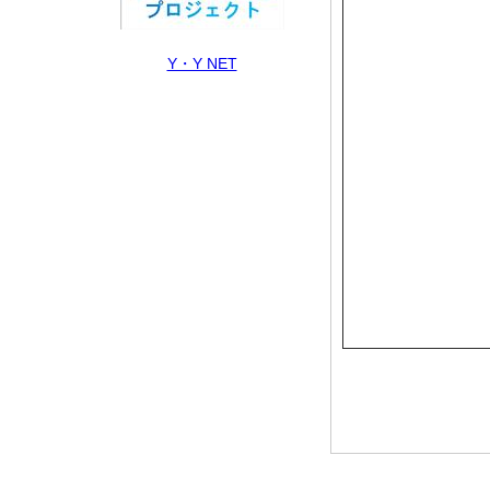
Y・Y NET