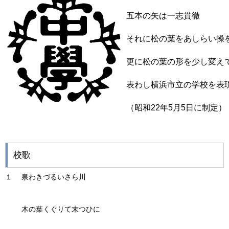
五本の矢は一志貫徹
それに松の葉をあしらい操
更に松の葉の形を少し変え
表わし横浜市立の学校を表
（昭和22年5月5日に制定）
校歌
１ 泉わきづるいさら川
木の葉くぐりて末つひに