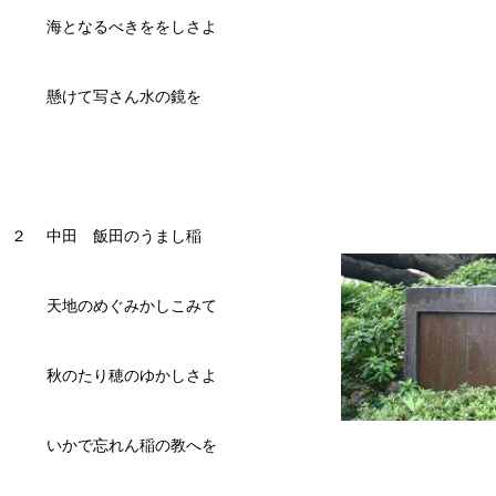
海となるべきををしさよ
懸けて写さん水の鏡を
２ 中田 飯田のうまし稲
天地のめぐみかしこみて
秋のたり穂のゆかしさよ
いかで忘れん稲の教へを