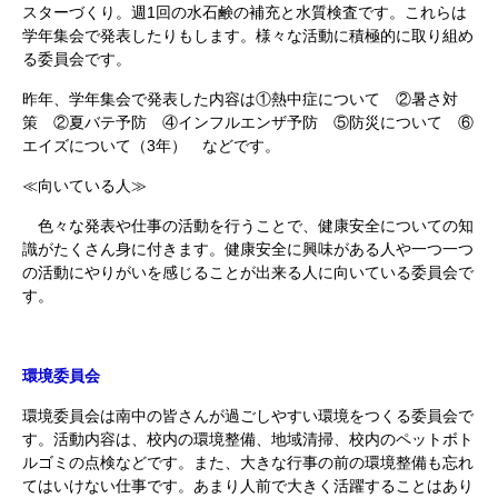
スターづくり。週1回の水石鹸の補充と水質検査です。これらは
学年集会で発表したりもします。様々な活動に積極的に取り組め
る委員会です。
昨年、学年集会で発表した内容は①熱中症について ②暑さ対
策 ②夏バテ予防 ④インフルエンザ予防 ⑤防災について ⑥
エイズについて（3年） などです。
≪向いている人≫
色々な発表や仕事の活動を行うことで、健康安全についての知
識がたくさん身に付きます。健康安全に興味がある人や一つ一つ
の活動にやりがいを感じることが出来る人に向いている委員会で
す。
環境委員会
環境委員会は南中の皆さんが過ごしやすい環境をつくる委員会で
す。活動内容は、校内の環境整備、地域清掃、校内のペットボト
ルゴミの点検などです。また、大きな行事の前の環境整備も忘れ
てはいけない仕事です。あまり人前で大きく活躍することはあり