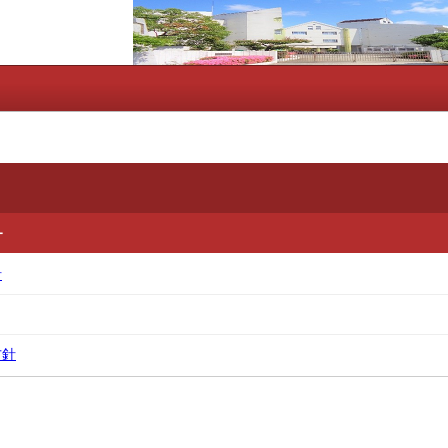
ー
針
方針