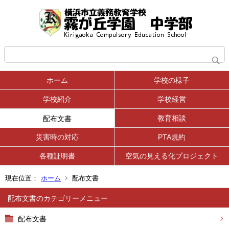
ホーム
学校の様子
学校紹介
学校経営
教育相談
配布文書
災害時の対応
PTA規約
各種証明書
空気の見える化プロジェクト
現在位置：
ホーム
配布文書
配布文書
配布文書