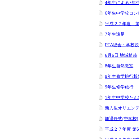
4年生による7年
6年生中学校コン
平成２７年度 
7年生遠足
PTA総会・学校
6月6日 地域植栽
8年生自然教室
9年生修学旅行報
9年生修学旅行
1年生中学校たん
新入生オリエン
離退任式(中学校)
平成２７年度 第6