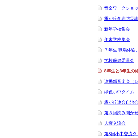
音楽ワークショ
霧が丘冬期防災
新年学校集会
年末学校集会
７年生 職場体験
学校保健委員会
8年生と3年生の
連携部音楽会（
緑色小中タイム
霧が丘連合自治会
第３回読み聞か
人権交流会
第3回小中交流タ