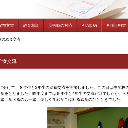
配布文書
教育相談
災害時の対応
PTA規約
各種証明書
生の給食交流
給食交流
間に分けて、８年生と3年生の給食交流を実施しました。この日は中学校
昼食をとりました。昨年度までは９年生と4年生の交流だけでしたが、今
一緒、食べるのも一緒、楽しく笑顔がこぼれる給食のひとときでした。