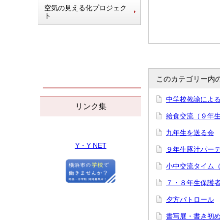
空気の見える化プロジェク
ト
このカテゴリー内
中学校教諭によ
リンク集
給食交流（９年
九年生を送る会
Y・Y NET
９年生豚汁パー
小中交流タイム（
７・８年生保護
夕方パトロール
書写展・書き初