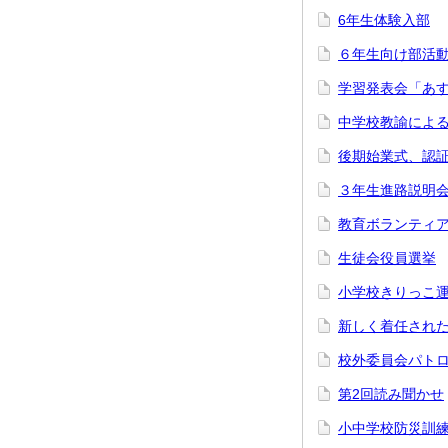
6年生体験入部
６年生向け部活
学習発表会「あ
中学校教諭によ
後期始業式、認
３年生進路説明
教育ボランティ
生徒会役員選挙
小学校きりっこ
新しく着任され
校外委員会パト
第2回読み聞かせ
小中学校防災訓