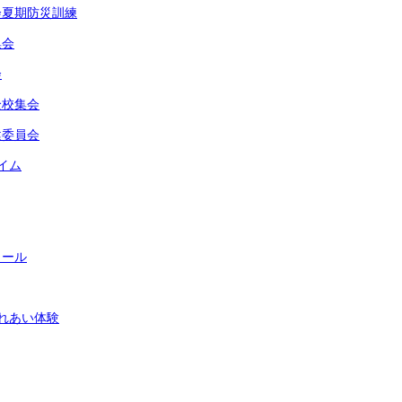
会夏期防災訓練
集会
会
全校集会
健委員会
イム
クール
れあい体験