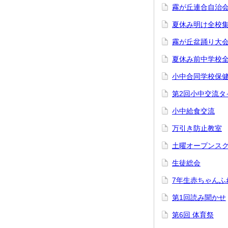
霧が丘連合自治
夏休み明け全校
霧が丘盆踊り大
夏休み前中学校
小中合同学校保
第2回小中交流タ
小中給食交流
万引き防止教室
土曜オープンス
生徒総会
7年生赤ちゃんふ
第1回読み聞かせ
第6回 体育祭