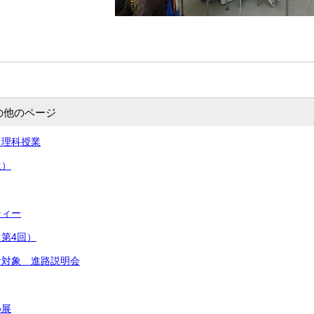
の他のページ
る理科授業
生）
ティー
第4回）
者対象 進路説明会
め展