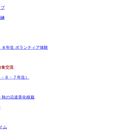
ップ
訓練
、８年生 ボランティア体験
給食交流
５・６・７年生）
 秋の沿道美化植栽
せ
イム