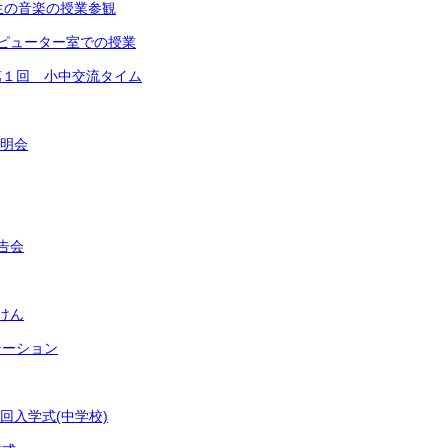
生の音楽の授業参観
ピューター室での授業
第１回 小中交流タイム
説明会
告会
けん
テーション
回入学式(中学校)