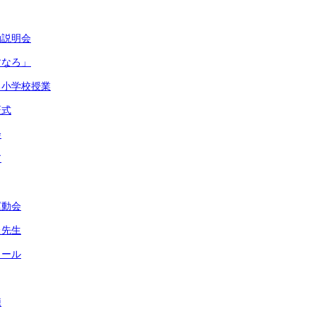
動説明会
すなろ」
る小学校授業
証式
会
ア
運動会
た先生
ロール
練