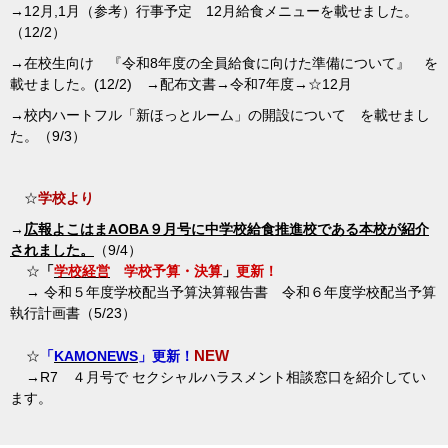
→12月,1月（参考）行事予定 12月給食メニューを載せました。
（12/2）
→在校生向け 『令和8年度の全員給食に向けた準備について』 を
載せました。
(12/2)
→配布文書→令和7年度→☆12月
→校内ハートフル「新ほっとルーム」の開設について を載せまし
た。（9/3）
☆
学校より
→
広報よこはまAOBA９月号に中学校給食推進校である本校が紹介
されました。
（9/4）
☆
「
学校経営
学校予算・決算
」
更新！
→ 令和５年度学校配当予算決算報告書 令和６年度学校配当予算
執行計画書（5/23）
NEW
☆
「
KAMONEWS
」更新！
→R7 ４月号で セクシャルハラスメント相談窓口を紹介してい
ます。