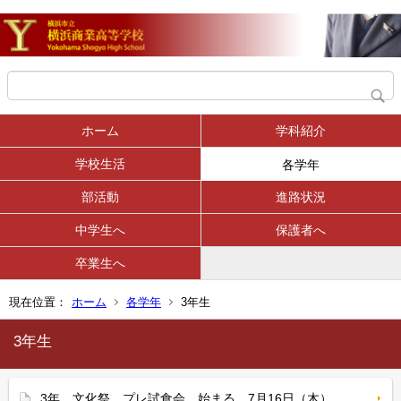
ホーム
学科紹介
学校生活
各学年
部活動
進路状況
中学生へ
保護者へ
卒業生へ
現在位置：
ホーム
各学年
3年生
3年生
3年 文化祭 プレ試食会 始まる 7月16日（木）