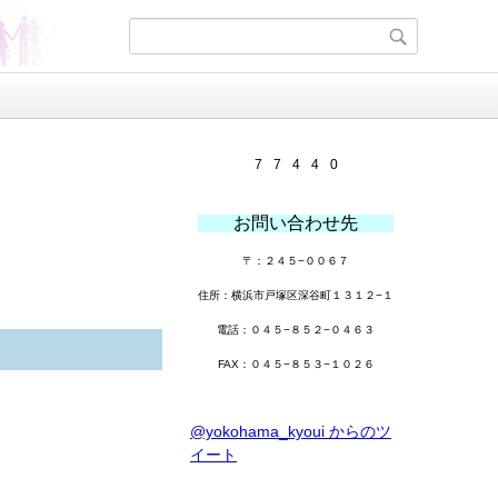
7
7
4
4
0
お問い合わせ先
〒：２４５−００６７
住所：横浜市戸塚区深谷町１３１２−１
電話：０４５−８５２−０４６３
FAX：０４５−８５３−１０２６
@yokohama_kyoui からのツ
イート