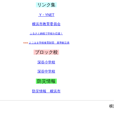
リンク集
Y・YNET
横浜市教育委員会
ふるさと納税で学校を応援！
new
よこはま学校食育財団 基準献立表
ブロック校
深谷小学校
深谷中学校
防災情報
防災情報 横浜市
横