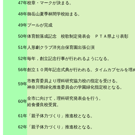
47年
校章・マークが決まる。
48年
御岳山夏季林間学校始まる。
49年
プールが完成
50年
体育館落成記念 校歌制定発表会 ＰＴＡ県より表彰
51年
人形劇クラブ洋光台保育園出張公演
52年
毎年，創立記念行事が行われるようになる。
56年
創立１０周年記念式典が行われる。タイムカプセルを埋
市教育委員より理科研究協力校の指定を受ける。
59年
神奈川県緑化推進委員会の学園緑化指定校となる。
全市に向けて，理科研究発表会を行う。
60年
給食優良校受賞。
61年
「親子体力づくり」推進校となる。
62年
「親子体力づくり」推進校となる。