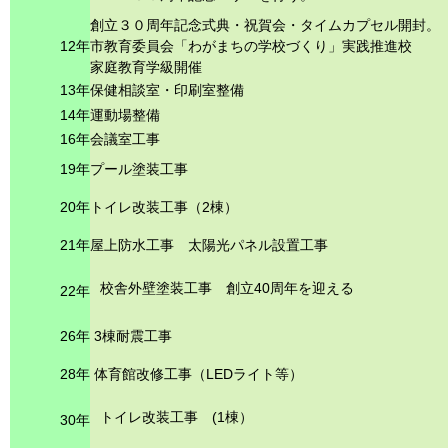
創立３０周年記念式典・祝賀会・タイムカプセル開封。
12年
市教育委員会「わがまちの学校づくり」実践推進校
家庭教育学級開催
13年
保健相談室・印刷室整備
14年
運動場整備
16年
会議室工事
19年
プール塗装工事
20年
トイレ改装工事（2棟）
21年
屋上防水工事 太陽光パネル設置工事
校舎外壁塗装工事 創立40周年を迎える
22年
26年
3棟耐震工事
28年
体育館改修工事（LEDライト等）
トイレ改装工事 (1棟）
30年