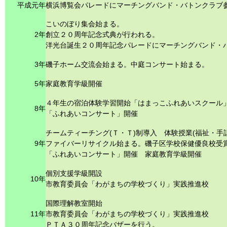
平成元年
横浜博覧会パレードにマーチングバンド・バトンクラブ
こいのぼり集会始まる。
2年
創立２０周年記念式典が行われる。
洋光台誕生２０周年記念パレードにマーチングバンド・
3年
磯子ホーム交流会始まる。中庭コンサート始まる。
5年
家庭教育学級開催
４年生の宿泊体験学習開始「はまっこふれあいスクール
8年
「ふれあいコンサート」開催
チームティーチング(Ｔ・Ｔ)制導入 体験授業(福祉・手
9年
ファイバーリサイクル始まる。磯子区学校保健優良校受
「ふれあいコンサート」開催 家庭教育学級開催
個別支援学級開設
10年
市教育委員会「わがまちの学校づくり」実践推進校
国際理解教室開始
11年
市教育委員会「わがまちの学校づくり」実践推進校
ＰＴＡ３０周年記念バザーを行う。