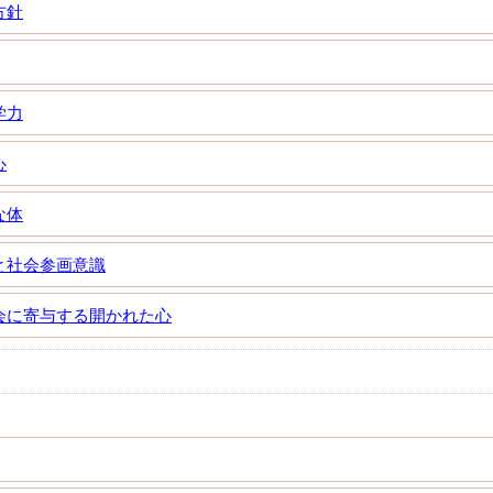
方針
学力
心
な体
と社会参画意識
会に寄与する開かれた心