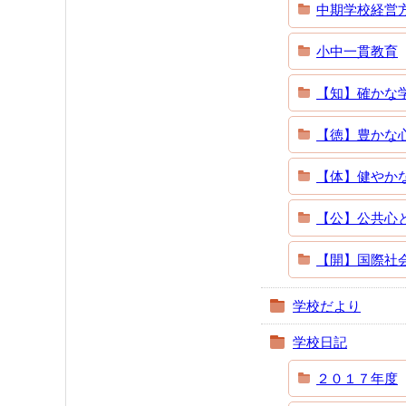
中期学校経営
小中一貫教育
【知】確かな
【徳】豊かな
【体】健やか
【公】公共心
【開】国際社
学校だより
学校日記
２０１７年度