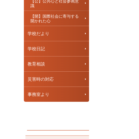
【公】公共心と社会参画意
識
【開】国際社会に寄与する
開かれた心
学校だより
学校日記
教育相談
災害時の対応
事務室より