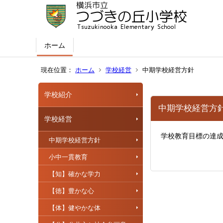
ホーム
現在位置：
ホーム
学校経営
中期学校経営方針
学校紹介
中期学校経営方
学校経営
学校教育目標の達
中期学校経営方針
小中一貫教育
【知】確かな学力
【徳】豊かな心
【体】健やかな体