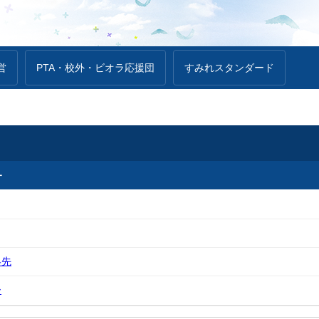
営
PTA・校外・ビオラ応援団
すみれスタンダード
ー
絡先
ー