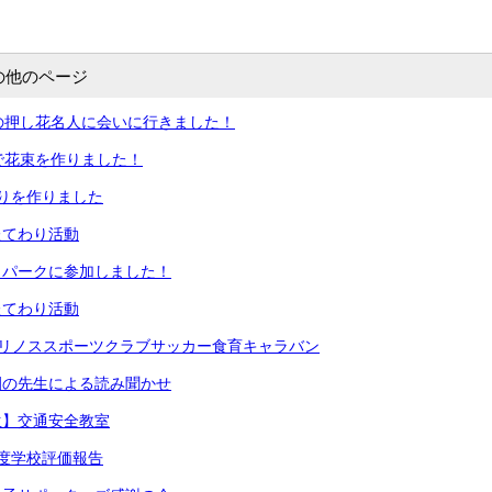
の他のページ
の押し花名人に会いに行きました！
で花束を作りました！
りを作りました
たてわり活動
イパークに参加しました！
たてわり活動
マリノススポーツクラブサッカー食育キャラバン
園の先生による読み聞かせ
生】交通安全教室
度学校評価報告