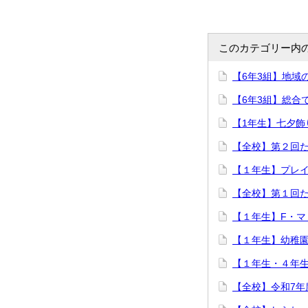
このカテゴリー内
【6年3組】地域
【6年3組】総合
【1年生】七夕飾
【全校】第２回
【１年生】プレ
【全校】第１回
【１年生】F・
【１年生】幼稚
【１年生・４年
【全校】令和7年