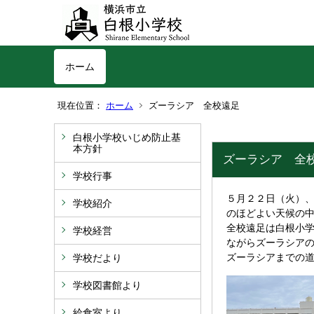
ホーム
現在位置：
ホーム
ズーラシア 全校遠足
白根小学校いじめ防止基
本方針
ズーラシア 全
学校行事
５月２２日（火）
学校紹介
のほどよい天候の
全校遠足は白根小学
学校経営
ながらズーラシア
ズーラシアまでの
学校だより
学校図書館より
給食室より