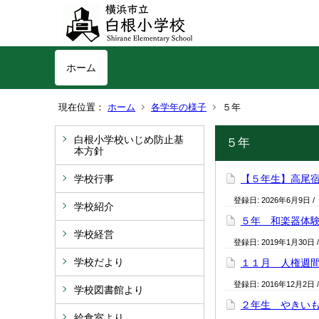
ホーム
現在位置：
ホーム
各学年の様子
５年
白根小学校いじめ防止基
５年
本方針
学校行事
【５年生】高尾
登録日:
2026年6月9日
/
学校紹介
５年 和楽器体
学校経営
登録日:
2019年1月30日
学校だより
１１月 人権週
登録日:
2016年12月2日
学校図書館より
２年生 やきい
給食室より