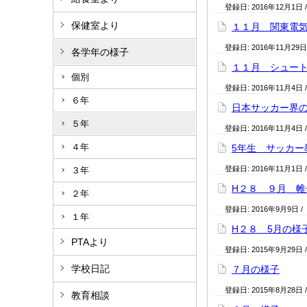
登録日:
2016年12月1日
保健室より
１１月 関東電
登録日:
2016年11月29日
各学年の様子
１１月 シュー
個別
登録日:
2016年11月4日
６年
日本サッカー界
５年
登録日:
2016年11月4日
４年
5年生 サッカー
登録日:
2016年11月1日
３年
H２８ ９月 帷
２年
登録日:
2016年9月9日
/
１年
H２８ 5月の様
PTAより
登録日:
2015年9月29日
学校日記
７月の様子
登録日:
2015年8月28日
教育相談