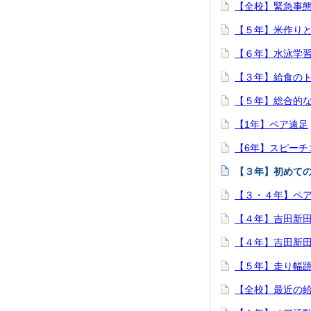
【全校】緊急事
【５年】米作り
【６年】水泳学
【３年】給食の
【５年】総合的
【1年】ペア遠足
【6年】スピーチ
【３年】初めて
【３・４年】ペ
【４年】吉田新
【４年】吉田新
【５年】走り幅
【全校】最近の