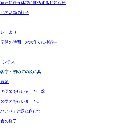
態宣言に伴う休校に関係するお知らせ
とペア活動の様子
習
トレーより
な学習の時間 お米作りに挑戦中
コンテスト
の習字・初めての絵の具
ア遠足
田の学習を行いました。②
田の学習を行いました。
跳びとペア遠足に向けて
給食の様子