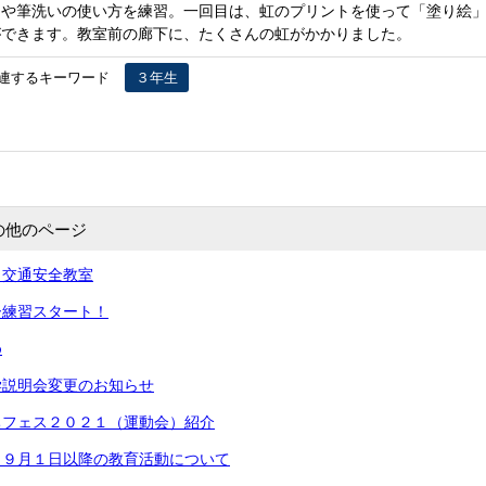
トや筆洗いの使い方を練習。一回目は、虹のプリントを使って「塗り絵
ができます。教室前の廊下に、たくさんの虹がかかりました。
連するキーワード
３年生
の他のページ
こ交通安全教室
ー練習スタート！
め
学説明会変更のお知らせ
ちフェス２０２１（運動会）紹介
】９月１日以降の教育活動について