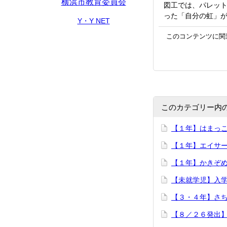
横浜市教育委員会
図工では、パレッ
った「自分の虹」
Y・Y NET
このコンテンツに関
このカテゴリー内
【１年】はまっ
【１年】エイサ
【１年】かきぞ
【未就学児】入
【３・４年】さ
【８／２６発出