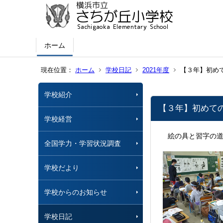
ホーム
現在位置：
ホーム
学校日記
2021年度
【３年】初め
学校紹介
【３年】初めて
学校経営
絵の具と習字の道
全国学力・学習状況調査
学校だより
学校からのお知らせ
学校日記