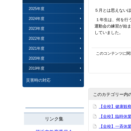
2025年度
５月とは思えない
2024年度
１年生は、何を行
運動会の練習が始
2023年度
していました。
2022年度
2021年度
このコンテンツに関
2020年度
2019年度
災害時の対応
このカテゴリー内
【全校】健康観
【全校】臨時休
リンク集
【全校】一斉休