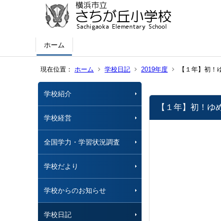
ホーム
現在位置：
ホーム
学校日記
2019年度
【１年】初！
学校紹介
【１年】初！ゆ
学校経営
全国学力・学習状況調査
学校だより
学校からのお知らせ
学校日記