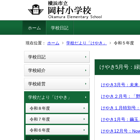
ホーム
学校日記
現在位置：
ホーム
学校だより「けやき」
令和５年度
学校日記
けやき5月号：緑
学校紹介
学校経営
けやき3月号：未来.pdf
けやき２月号：「野球し
学校だより「けやき」
けやき１月特別号：２０
令和８年度
令和７年度
けやき1月号：繭玉.pdf
令和６年度
けやき12月号：Now A