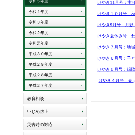
令和５年度
けやき11月号：実りの秋
令和４年度
けやき１０月号：秋の夜長
令和３年度
けやき9月号：月影.pdf
令和２年度
けやき夏休み号：わたし
令和元年度
けやき７月号：地域行事p
平成３０年度
けやき６月号：子どもの
平成２９年度
けやき５月号：緑陰9.p
平成２８年度
けやき４月号：春.pdf
平成２７年度
教育相談
いじめ防止
災害時の対応