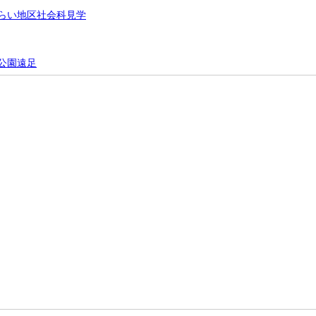
らい地区社会科見学
公園遠足