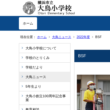
ホーム
現在位置：
ホーム
大鳥ニュース
2022年度
BSF
大鳥小学校について
BSF
学校のとりくみ
学校だより
大鳥ニュース
5年生より
大鳥小創立100周年記念事
業
教育相談