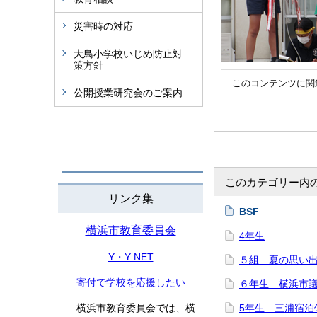
災害時の対応
大鳥小学校いじめ防止対
策方針
このコンテンツに関
公開授業研究会のご案内
このカテゴリー内
リンク集
BSF
横浜市教育委員会
4年生
Y・Y NET
５組 夏の思い
寄付で学校を応援したい
６年生 横浜市
横浜市教育委員会では、横
5年生 三浦宿泊