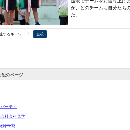
援歌でチームをお盛り上げ
が、どのチームも自分たち
た。
連するキーワード
全校
の他のページ
出パーティ
議会社会科見学
体験学習