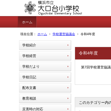
ホーム
現在位置：
ホーム
学校運営協議会
令和4年度
学校紹介
令和4年度
学校経営
学校だより
第7回学校運営協議
学校日記
配布文書
教育相談
このカテゴリー内
災害時の対応