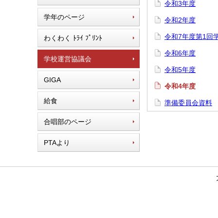
令和3年度
学年のページ
令和2年度
令和7年度第1回
わくわく ﾄﾗｲ ﾌﾟﾘﾝﾄ
令和6年度
学校運営協議会
令和5年度
GIGA
令和4年度
給食
準備委員会資料
合唱部のページ
PTAより