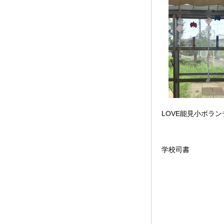
LOVE能見小ボラ
学校司書