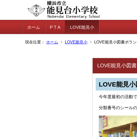
ホーム
P T A
LOVE能見小
現在位置：
ホーム
LOVE能見小
LOVE能見小図書ボランテ
LOVE能見小図書
LOVE能見
今年度最初の活動
分類番号のシール