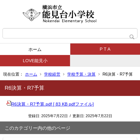
P T A
ホーム
LOVE能見小
現在位置：
ホーム
学校経営
学校予算・決算
R6決算・R7予算
R6決算・R7予算
R6決算・R7予算.pdf [ 83 KB pdfファイル]
登録日:
2025年7月22日
/
更新日:
2025年7月22日
このカテゴリー内の他のページ