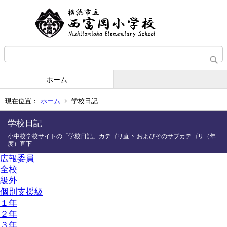
ホーム
現在位置：
ホーム
学校日記
学校日記
小中校学校サイトの「学校日記」カテゴリ直下 およびそのサブカテゴリ（年
度）直下
広報委員
全校
級外
個別支援級
１年
２年
３年