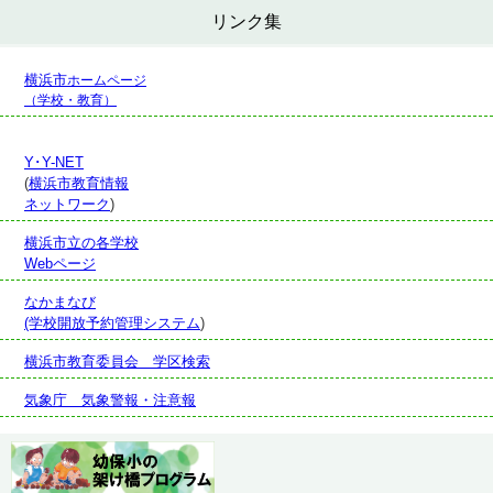
リンク集
横浜市
ホームページ
（学校・教育）
Y･Y-NET
(
横浜市教育情報
ネットワーク
)
横浜市立の各学校
Webページ
なかまなび
(学校開放予約管理システム
)
横浜市教育委員会 学区検索
気象庁 気象警報・注意報