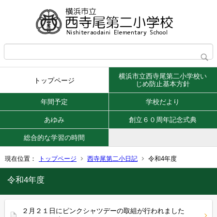
横浜市立西寺尾第二小学校い
トップページ
じめ防止基本方針
年間予定
学校だより
あゆみ
創立６０周年記念式典
総合的な学習の時間
現在位置：
トップページ
西寺尾第二小日記
令和4年度
令和4年度
２月２１日にピンクシャツデーの取組が行われました