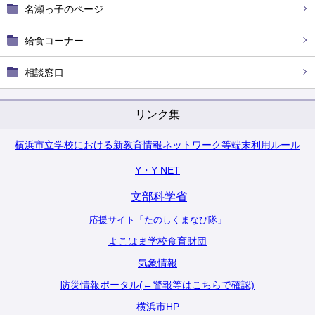
名瀬っ子のページ
給食コーナー
相談窓口
リンク集
横浜市立学校における新教育情報ネットワーク等端末利用ルール
Y・Y NET
文部科学省
応援サイト「
たのしくまなび隊
」
よこはま学校食育財団
気象情報
防災情報ポータル(←警報等はこちらで確認)
横浜市HP