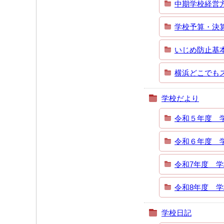
中期学校経営
学校予算・決
いじめ防止基
横浜どこでも
学校だより
令和５年度 
令和６年度 
令和7年度 
令和8年度 
学校日記