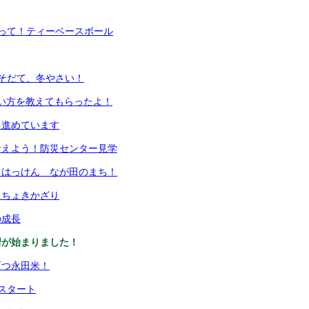
って！ティーベースボール
そだて、冬やさい！
の使い方を教えてもらったよ！
を進めています
なえよう！防災センター見学
 はっけん なが田のまち！
きちょきかざり
の成長
習が始まりました！
育つ永田米！
スタート