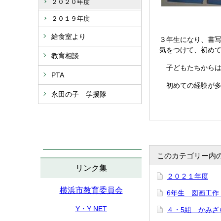
２０２０年度
２０１９年度
給食室より
３年生になり、書
気をつけて、初め
教育相談
子どもたちからは
PTA
初めての経験が多
永田の子 学援隊
このカテゴリー内
リンク集
２０２１年度
横浜市教育委員会
6年生 図画工作
Y・Y NET
４・5組 かみざ