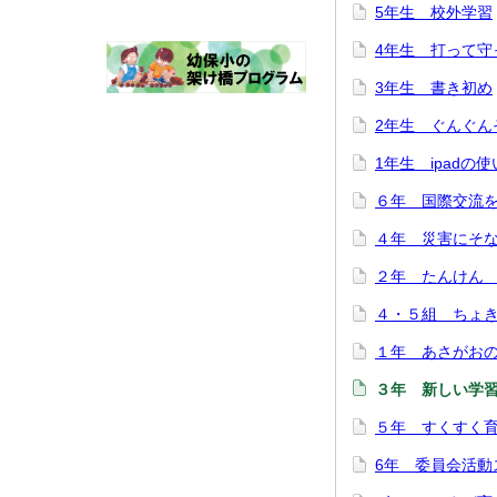
5年生 校外学習
4年生 打って守
3年生 書き初め
2年生 ぐんぐん
1年生 ipad
６年 国際交流
４年 災害にそ
２年 たんけん
４・５組 ちょ
１年 あさがお
３年 新しい学
５年 すくすく
6年 委員会活動