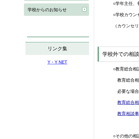
○学年主任、
学校からのお知らせ
○学校カウン
（カウンセリ
リンク集
学校外での相
Y・Y NET
○教育総合相
教育総合相
必要な場合
教育総合相
教育相談事
○その他の相