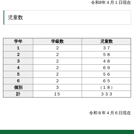
令和8年４月１日現在
児童数
学年
学級数
児童数
１
２
３７
２
２
５８
３
２
４８
４
２
６９
５
2
５６
６
２
６５
個別
3
（１８）
計
1５
３３３
令和８年４月６日現在