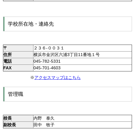
学校所在地・連絡先
〒
２３６-００３１
住所
横浜市金沢区六浦3丁目11番地１号
電話
045-782-5331
FAX
045-701-4603
※
アクセスマップはこちら
管理職
校長
内野 泰久
副校長
田中 牧子