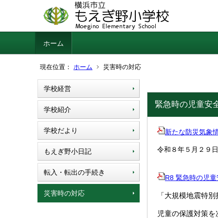
ホーム
現在位置：
ホーム
災害時の対応
学校経営
緊急時の児童安
学校紹介
学校だより
新たな防災気象情報の
令和８年５月２９
もえぎ野小日記
転入・転出の手続き
R8 緊急時の児童安
災害時の対応
「大規模地震特別
児童の保護対策を