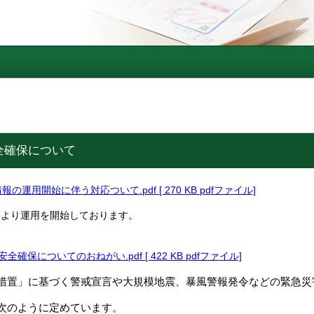
全確保について
運用開始に伴う対応ついて.pdf [ 270 KB pdfファイル]
日より運用を開始しております。
全確保についてのおねがい.pdf [ 422 KB pdfファイル]
措置」に基づく警戒宣言や大規模地震、暴風警報発令などの緊急災
次のように定めています。