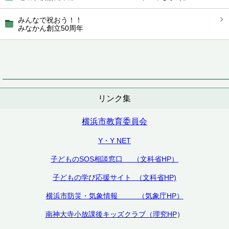
みんなで祝おう！！
みなかん創立50周年
リンク集
横浜市教育委員会
Y・Y NET
子どものSOS相談窓口 （文科省HP）
子どもの学び応援サイト （文科省HP)
横浜市防災・気象情報 （気象庁HP）
南神大寺小放課後キッズクラブ（理究HP
）