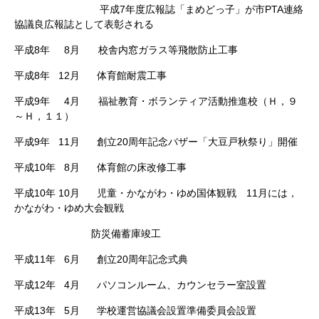
平成7年度広報誌「まめどっ子」が市PTA連絡
協議良広報誌として表彰される
平成8年 8月 校舎内窓ガラス等飛散防止工事
平成8年 12月 体育館耐震工事
平成9年 4月 福祉教育・ボランティア活動推進校（Ｈ，９
～Ｈ，１１）
平成9年 11月 創立20周年記念バザー「大豆戸秋祭り」開催
平成10年 8月 体育館の床改修工事
平成10年 10月 児童・かながわ・ゆめ国体観戦 11月には，
かながわ・ゆめ大会観戦
防災備蓄庫竣工
平成11年 6月 創立20周年記念式典
平成12年 4月 パソコンルーム、カウンセラー室設置
平成13年 5月 学校運営協議会設置準備委員会設置