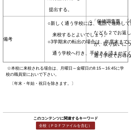
提出する。
○「保健調査票」「
○新しく通う学校には、電話で連絡して
なども２でお返し
来校するとよいでしょう。
備考
○3学期末の転出の場合は、年度末まで
が、取り扱いにつ
通う学校へ行き、手続きを済ませてく
通う学校でお尋ね
☆本校に来校される場合は、月曜日～金曜日の8:15～16:45に学
校の職員室においで下さい。
〔年末・年始・祝日を除きます。〕
このコンテンツに関連するキーワード
全校（ＰＤＦファイルを含む）