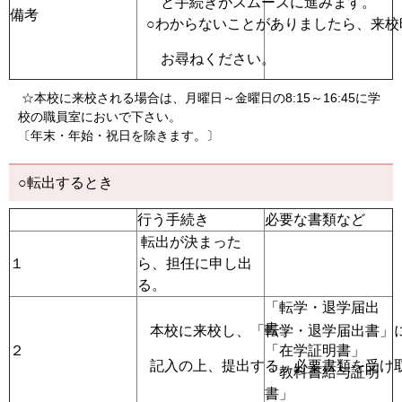
と手続きがスムーズに進みます。
備考
○わからないことがありましたら、来校
お尋ねください。
☆本校に来校される場合は、月曜日～金曜日の8:15～16:45に学
校の職員室においで下さい。
〔年末・年始・祝日を除きます。〕
○転出するとき
行う手続
必要な書類など
転出が決まった
１
ら、担任に申し出
る。
「転学・退学届出
書」
本校に来校し、「転学・退学届出書」
２
「在学証明書」
記入の上、提出する。必要書類を受け
「教科書給与証明
書」