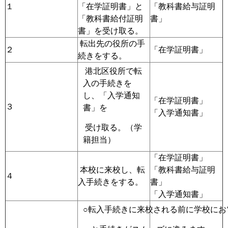
１
「在学証明書」と
「教科書給与証明
「教科書給付証明
書」
書」を受け取る。
転出先の役所の手
２
「在学証明書」
続きをする。
港北区役所で転
入の手続きを
し、「入学通知
「在学証明書」
３
書」を
「入学通知書」
受け取る。（学
籍担当）
「在学証明書」
本校に来校し、転
「教科書給与証明
４
入手続きをする。
書」
「入学通知書」
○転入手続きに来校される前に学校にお