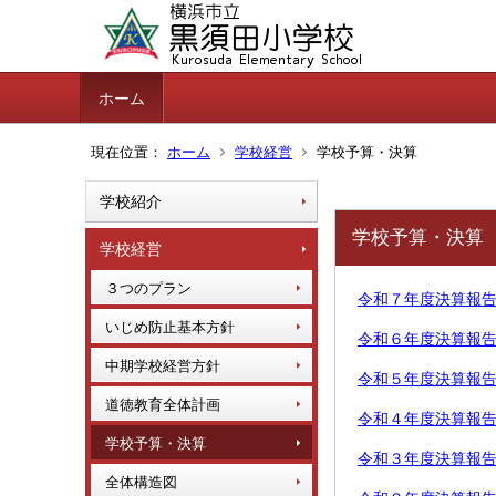
ホーム
現在位置：
ホーム
学校経営
学校予算・決算
学校紹介
学校予算・決算
学校経営
３つのプラン
令和７年度決算報
いじめ防止基本方針
令和６年度決算報
中期学校経営方針
令和５年度決算報
道徳教育全体計画
令和４年度決算報
学校予算・決算
令和３年度決算報告
全体構造図