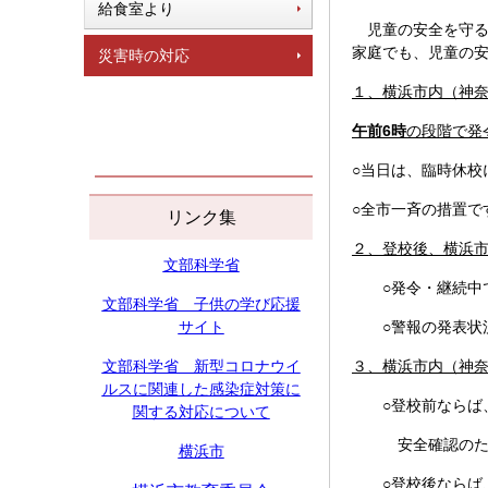
給食室より
児童の安全を守る
家庭でも、児童の
災害時の対応
１、横浜市内（神
午前6時
の段階で発
○当日は、臨時休校
○全市一斉の措置で
リンク集
２、登校後、横浜
文部科学省
○発令・継続中で
文部科学省 子供の学び応援
サイト
○警報の発表状況
文部科学省 新型コロナウイ
３、横浜市内（神
ルスに関連した感染症対策に
○登校前ならば、
関する対応について
安全確認のために
横浜市
○登校後ならば、