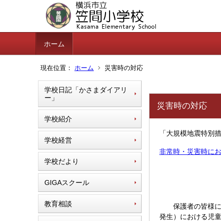
ホーム
現在位置：
ホーム
災害時の対応
学校日記「かさまダイアリ
ー」
災害時の対応
学校紹介
「大規模地震特別
学校経営
非常時・災害時におけ
学校だより
GIGAスクール
教育相談
保護者の皆様には
発生）における児