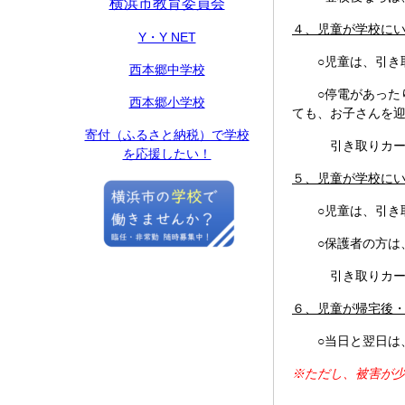
横浜市教育委員会
４、児童が学校に
Y・Y NET
○児童は、引き取
西本郷中学校
○停電があったり
西本郷小学校
ても、お子さんを
寄付（ふるさと納税）で学校
引き取りカード
を応援したい！
５、児童が学校に
○児童は、引き取
○保護者の方は、
引き取りカード
６、児童が帰宅後
○当日と翌日は、
※ただし、被害が