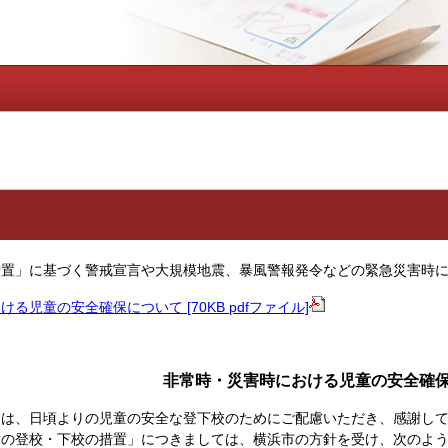
措置」に基づく警戒宣言や大規模地震、暴風警報発令などの緊急災害時
る児童の安全確保について [70KB pdfファイル]
非常時・災害時における児童の安全確
、日頃よりの児童の安全な登下校のためにご配慮いただき、感謝して
童の登校・下校の措置」につきましては、横浜市の方針を受け、次のよ