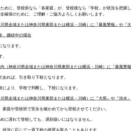
ために、登校前なら「各家庭」が、登校後なら「学校」が状況を把握し
安全確保のために、ご理解・ご協力よろしくお願いします。
奈川県全域または神奈川県東部または横浜・川崎）に『暴風警報』や『
令、継続中の場合
になります。
す。
市内（神奈川県全域または神奈川県東部または横浜・川崎）に『暴風警
あれば、引き取り下校となります。
により、学校で判断し、下校になります。
奈川県全域または神奈川県東部または横浜・川崎）に『大雨』や『洪水
家庭や登校班で安全を確かめてから登校させてください。
遅れて登校しても、遅刻扱いにはなりません。
状況に応じて一斉下校の措置を取ることもあります。