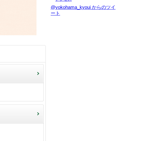
@yokohama_kyoui からのツイ
ート