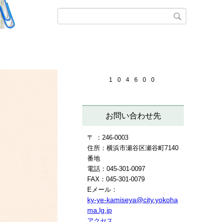
1
0
4
6
0
0
お問い合わせ先
〒 ：246-0003
住所：横浜市瀬谷区瀬谷町7140
番地
電話：045-301-0097
FAX：045-301-0079
Eメール：
ky-ye-kamiseya@city.yokoha
ma.lg.jp
アクセス