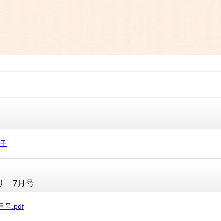
様子
り 7月号
号.pdf